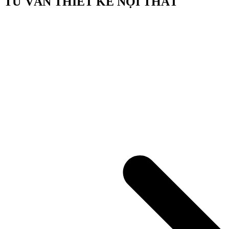
TƯ VẤN THIẾT KẾ NỘI THẤT